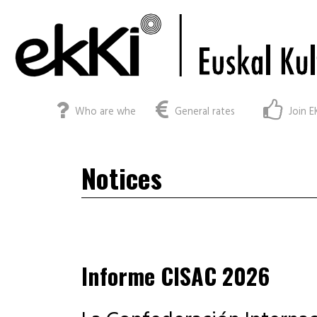
Who are whe
General rates
Join E
Notices
Informe CISAC 2026