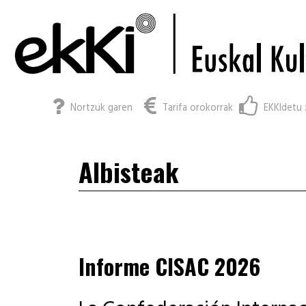
Nortzuk garen
Tarifa orokorrak
EKKIdetu 
Albisteak
Informe CISAC 2026