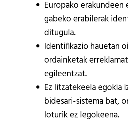
Europako erakundeen e
gabeko erabilerak ident
ditugula.
Identifikazio hauetan o
ordainketak erreklamat
egileentzat.
Ez litzatekeela egokia 
bidesari-sistema bat, o
loturik ez legokeena.