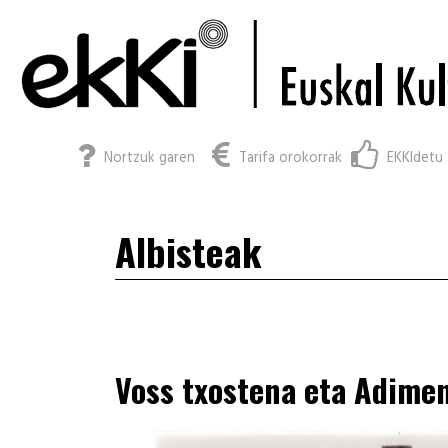
Nortzuk garen
Tarifa orokorrak
EKKIdetu 
Albisteak
Voss txostena eta Adimen 