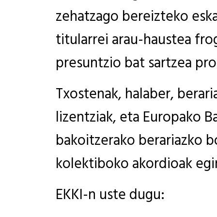
zehatzago bereizteko esk
titularrei arau-haustea fr
presuntzio bat sartzea pr
Txostenak, halaber, berar
lizentziak, eta Europako B
bakoitzerako berariazko b
kolektiboko akordioak egin
EKKI-n uste dugu: