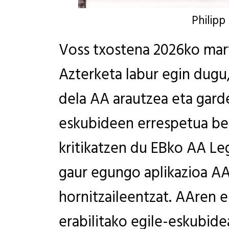
Philipp
Voss txostena 2026ko mart
Azterketa labur egin dugu
dela AA arautzea eta gard
eskubideen errespetua be
kritikatzen du EBko AA L
gaur egungo aplikazioa A
hornitzaileentzat. AAren 
erabilitako egile-eskubid