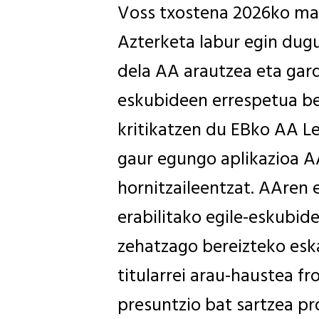
Voss txostena 2026ko mar
Azterketa labur egin dug
dela AA arautzea eta gard
eskubideen errespetua be
kritikatzen du EBko AA L
gaur egungo aplikazioa A
hornitzaileentzat. AAren
erabilitako egile-eskubi
zehatzago bereizteko esk
titularrei arau-haustea f
presuntzio bat sartzea p