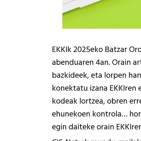
EKKIk 2025eko Batzar Oro
abenduaren 4an. Orain ar
bazkideek, eta lorpen han
konektatu izana EKKIren e
kodeak lortzea, obren err
ehunekoen kontrola… hor
egin daiteke orain EKKIr