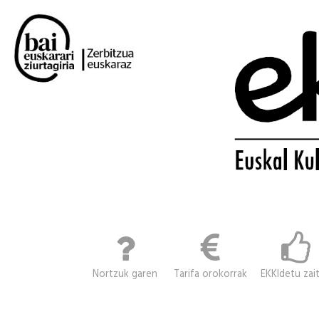
Nortzuk garen
Tarifa orokorrak
EKKIdetu zai