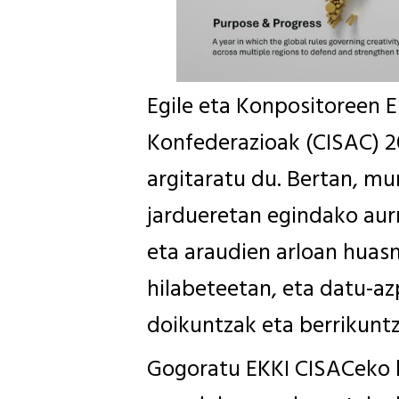
Egile eta Konpositoreen 
Konfederazioak (CISAC) 
argitaratu du. Bertan, mu
jardueretan egindako aur
eta araudien arloan huas
hilabeteetan, eta datu-az
doikuntzak eta berrikuntza
Gogoratu EKKI CISACeko ki