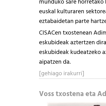
munduko sare horretako 
euskal kulturaren sektore
eztabaidetan parte hartz
CISACen txostenean Adimen
eskubideak aztertzen dira
eskubideak kudeatzeko az
aipatzen da.
[gehiago irakurri]
Voss txostena eta Ad