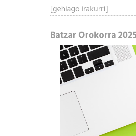
[gehiago irakurri]
Batzar Orokorra 202