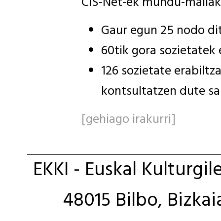
CIS-Net-ek mundu-mailak
Gaur egun 25 nodo dit
60tik gora sozietatek 
126 sozietate erabiltz
kontsultatzen dute sa
[gehiago irakurri]
EKKI - Euskal Kulturgil
48015 Bilbo, Bizkai