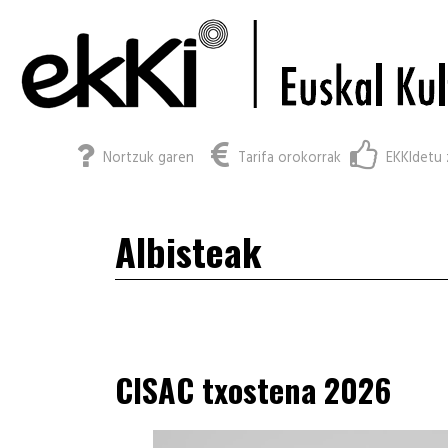
Nortzuk garen
Tarifa orokorrak
EKKIdetu 
Albisteak
CISAC txostena 2026