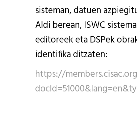
sisteman, datuen azpiegitu
Aldi berean, ISWC sistema
editoreek eta DSPek obrak
identifika ditzaten:
https://members.cisac.or
docId=51000&lang=en&t