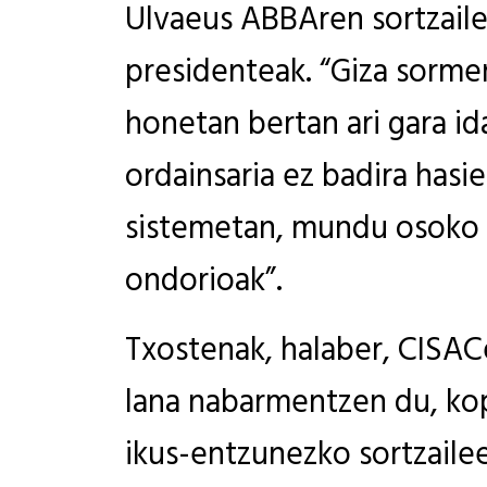
Ulvaeus ABBAren sortzail
presidenteak. “Giza sorme
honetan bertan ari gara i
ordainsaria ez badira hasi
sistemetan, mundu osoko s
ondorioak”.
Txostenak, halaber, CISAC
lana nabarmentzen du, kopi
ikus-entzunezko sortzailee