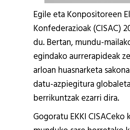
Egile eta Konpositoreen E
Konfederazioak (CISAC) 2
du. Bertan, mundu-mailako
egindako aurrerapideak ze
arloan huasnarketa sakona
datu-azpiegitura globalet
berrikuntzak ezarri dira.
Gogoratu EKKI CISACeko ki