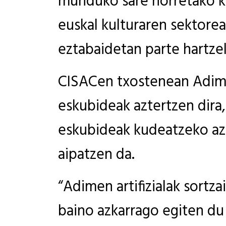
munduko sare horretako k
euskal kulturaren sektorea
eztabaidetan parte hartze
CISACen txostenean Adimen 
eskubideak aztertzen dira,
eskubideak kudeatzeko azp
aipatzen da.
“Adimen artifizialak sortz
baino azkarrago egiten du 