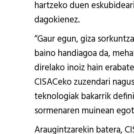
hartzeko duen eskubideari
dagokienez.
“Gaur egun, giza sorkuntz
baino handiagoa da, meha
direlako inoiz hain erabat
CISACeko zuzendari nagus
teknologiak bakarrik defi
sormenaren muinean egote
Araugintzarekin batera, CI