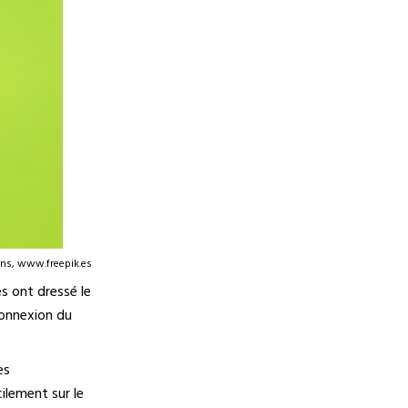
ns, www.freepik.es
s ont dressé le
connexion du
es
ilement sur le