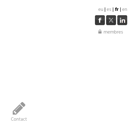
eu
|
es
|
fr
|
en
membres
Contact