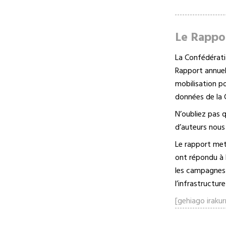
Le Rappo
La Confédérati
Rapport annuel 
mobilisation p
données de la 
N’oubliez pas 
d’auteurs nous
Le rapport met
ont répondu à l
les campagnes 
l’infrastructur
[gehiago irakurr