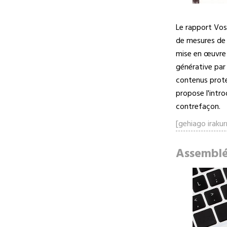
Le rapport Voss
de mesures de 
mise en œuvre 
générative par 
contenus protég
propose l'intro
contrefaçon.
[gehiago irakurr
Assemblé